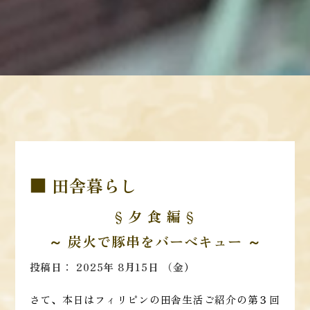
■ 田舎暮らし
§ 夕 食 編 §
～ 炭火で豚串をバーベキュー
～
投稿日： 2025年 8月15日 （金
）
さて、本日はフィリピンの田舎生活ご紹介の第３回