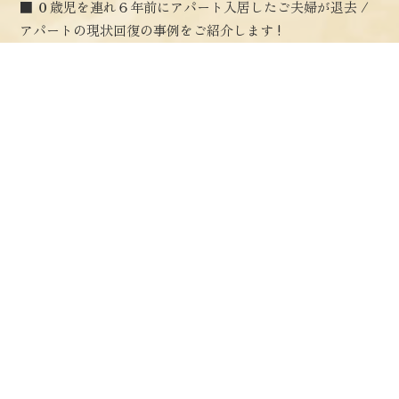
■ ０歳児を連れ６年前にアパート入居したご夫婦が退去 /
アパートの現状回復の事例をご紹介します !
2026年6月9日
■ ホームページ開設から１周年記念 / 空き家再生ドットコ
ム設立の背景についてご紹介します !
2026年6月2日
■ ピオーネのぶどう棚の屋根を設置しました / 庭のお手入
れも空き家再生の一環です !
2026年5月26日
■ 富士山観光に行ってきました / 毎年恒例の行事ですが今
年は異なる視点で宿滞在しました !
2026年5月19日