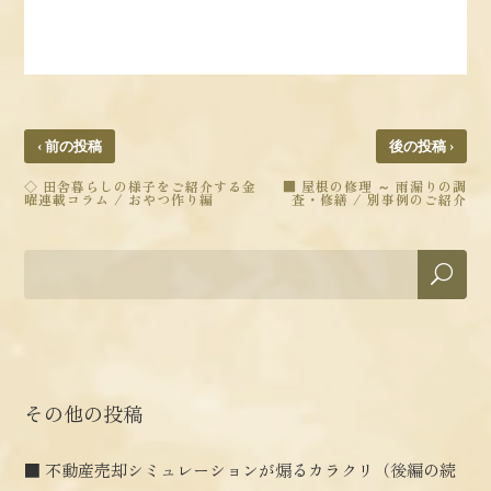
‹
›
前の投稿
後の投稿
◇ 田舎暮らしの様子をご紹介する金
■ 屋根の修理 ～ 雨漏りの調
曜連載コラム / おやつ作り編
査・修繕 / 別事例のご紹介
その他の投稿
■ 不動産売却シミュレーションが煽るカラクリ（後編の続