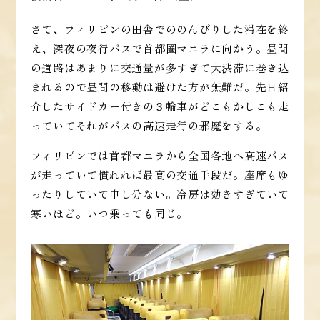
さて、フィリピンの田舎でののんびりした滞在を終
え、深夜の夜行バスで首都圏マニラに向かう。昼間
の道路はあまりに交通量が多すぎて大渋滞に巻き込
まれるので昼間の移動は避けた方が無難だ。先日紹
介したサイドカー付きの３輪車がどこもかしこも走
っていてそれがバスの高速走行の邪魔をする。
フィリピンでは首都マニラから全国各地へ高速バス
が走っていて慣れれば最高の交通手段だ。座席もゆ
ったりしていて申し分ない。冷房は効きすぎていて
寒いほど。いつ乗っても同じ。