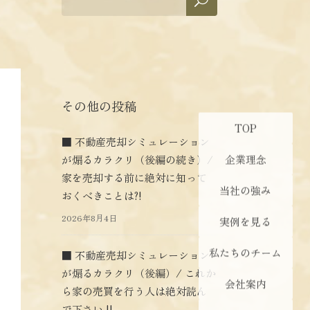
その他の投稿
TOP
■ 不動産売却シミュレーション
企業理念
が煽るカラクリ（後編の続き）/
家を売却する前に絶対に知って
当社の強み
おくべきことは?!
2026年8月4日
実例を見る
私たちのチーム
■ 不動産売却シミュレーション
が煽るカラクリ（後編）/ これか
会社案内
ら家の売買を行う人は絶対読ん
で下さい !!