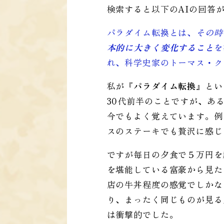
検索すると以下のAIの回答
パラダイム転換とは、
その時
本的に大きく変化すること
を
れ、科学史家のトーマス・ク
私が
『パラダイム転換』
とい
30代前半のことですが、あ
今でもよく覚えています。例
スのステーキでも贅沢に感じ
ですが毎日の夕食で５万円を
を堪能している富豪から見た
店の牛丼程度の感覚でしかな
り、まったく同じものが見る
は衝撃的でした。