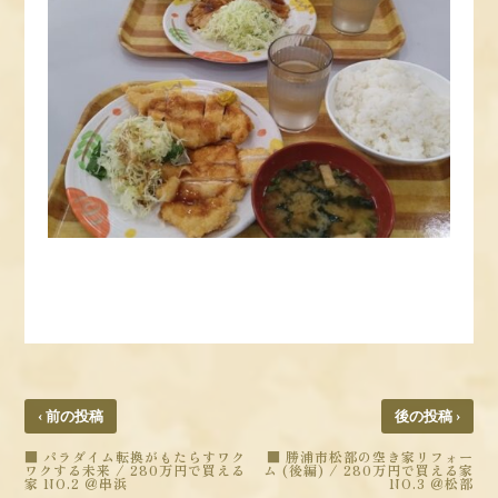
‹
›
前の投稿
後の投稿
■ パラダイム転換がもたらすワク
■ 勝浦市松部の空き家リフォー
ワクする未来 / 280万円で買える
ム (後編) / 280万円で買える家
家 NO.2 ＠串浜
NO.3 ＠松部