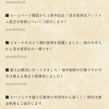
2026年6月9日
■ ホームページ開設から１周年記念 / 空き家再生ドットコ
ム設立の背景についてご紹介します !
2026年6月2日
■ ピオーネのぶどう棚の屋根を設置しました / 庭のお手入
れも空き家再生の一環です !
2026年5月26日
■ 富士山観光に行ってきました / 毎年恒例の行事ですが今
年は異なる視点で宿滞在しました !
2026年5月19日
■ かつうらデカ盛り応援券が市役所から届く！ / 移住支援
金制度もご紹介します