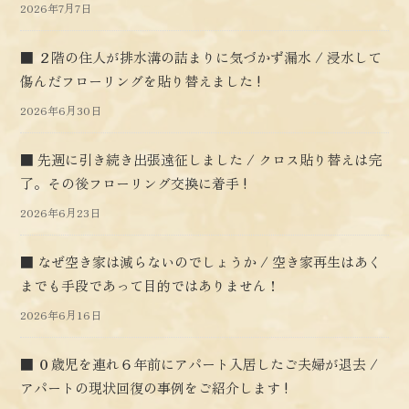
2026年7月7日
■ ２階の住人が排水溝の詰まりに気づかず漏水 / 浸水して
傷んだフローリングを貼り替えました !
2026年6月30日
■ 先週に引き続き出張遠征しました / クロス貼り替えは完
了。その後フローリング交換に着手 !
2026年6月23日
■ なぜ空き家は減らないのでしょうか / 空き家再生はあく
までも手段であって目的ではありません！
2026年6月16日
■ ０歳児を連れ６年前にアパート入居したご夫婦が退去 /
アパートの現状回復の事例をご紹介します !