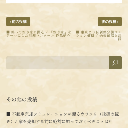
‹
›
前の投稿
後の投稿
■ 笑って空き家に関心 / 『空き家』を
■ 東京２３区新築分譲マン
テーマにした川柳コンクール 作品紹介
ション価格 / 過去最高を記
録
その他の投稿
■ 不動産売却シミュレーションが煽るカラクリ（後編の続
き）/ 家を売却する前に絶対に知っておくべきことは?!