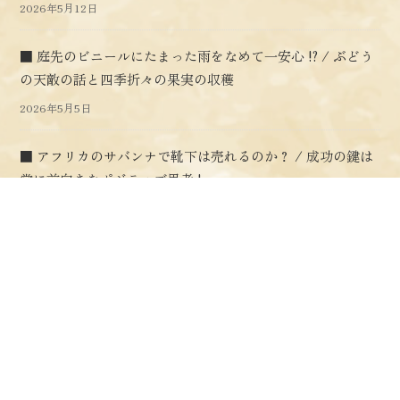
2026年5月12日
■ 庭先のビニールにたまった雨をなめて一安心 !? / ぶどう
の天敵の話と四季折々の果実の収穫
2026年5月5日
■ アフリカのサバンナで靴下は売れるのか？ / 成功の鍵は
常に前向きなポジティブ思考 !
2026年4月28日
■ 250円ラーメン成功の秘密は麺の原価が0円だから !? / 穴
場の潮干狩り場もご紹介 !
2026年4月21日
■ 週末は家族総出で庭木の剪定作業で汗だくに・・ / 週明
け月曜日は勝喰さんで海鮮丼に舌鼓 !